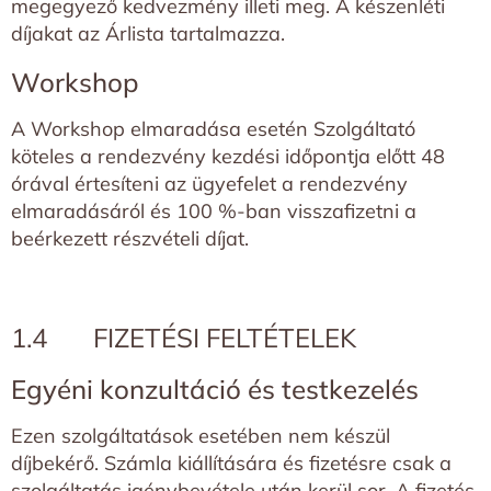
megegyező kedvezmény illeti meg. A készenléti
díjakat az Árlista tartalmazza.
Workshop
A Workshop elmaradása esetén Szolgáltató
köteles a rendezvény kezdési időpontja előtt 48
órával értesíteni az ügyefelet a rendezvény
elmaradásáról és 100 %-ban visszafizetni a
beérkezett részvételi díjat.
1.4 FIZETÉSI FELTÉTELEK
Egyéni konzultáció és testkezelés
Ezen szolgáltatások esetében nem készül
díjbekérő. Számla kiállítására és fizetésre csak a
szolgáltatás igénybevétele után kerül sor. A fizetés