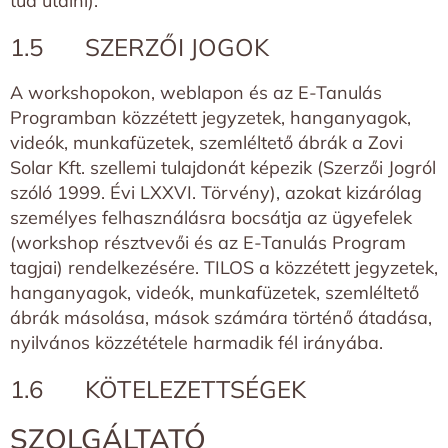
tud utalni).
1.5 SZERZŐI JOGOK
A workshopokon, weblapon és az E-Tanulás
Programban közzétett jegyzetek, hanganyagok,
videók, munkafüzetek, szemléltető ábrák a Zovi
Solar Kft. szellemi tulajdonát képezik (Szerzői Jogról
szóló 1999. Évi LXXVI. Törvény), azokat kizárólag
személyes felhasználásra bocsátja az ügyefelek
(workshop résztvevői és az E-Tanulás Program
tagjai) rendelkezésére. TILOS a közzétett jegyzetek,
hanganyagok, videók, munkafüzetek, szemléltető
ábrák másolása, mások számára történő átadása,
nyilvános közzététele harmadik fél irányába.
1.6 KÖTELEZETTSÉGEK
SZOLGÁLTATÓ