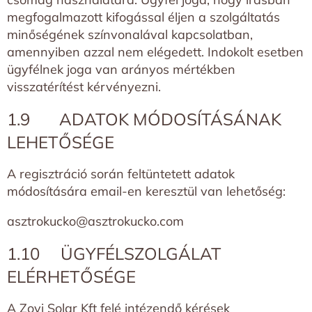
megfogalmazott kifogással éljen a szolgáltatás
minőségének színvonalával kapcsolatban,
amennyiben azzal nem elégedett. Indokolt esetben
ügyfélnek joga van arányos mértékben
visszatérítést kérvényezni.
1.9 ADATOK MÓDOSÍTÁSÁNAK
LEHETŐSÉGE
A regisztráció során feltüntetett adatok
módosítására email-en keresztül van lehetőség:
asztrokucko@asztrokucko.com
1.10 ÜGYFÉLSZOLGÁLAT
ELÉRHETŐSÉGE
A Zovi Solar Kft felé intézendő kérések