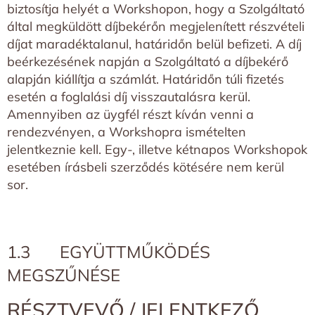
biztosítja helyét a Workshopon, hogy a Szolgáltató
által megküldött díjbekérőn megjelenített részvételi
díjat maradéktalanul, határidőn belül befizeti. A díj
beérkezésének napján a Szolgáltató a díjbekérő
alapján kiállítja a számlát. Határidőn túli fizetés
esetén a foglalási díj visszautalásra kerül.
Amennyiben az üygfél részt kíván venni a
rendezvényen, a Workshopra ismételten
jelentkeznie kell. Egy-, illetve kétnapos Workshopok
esetében írásbeli szerződés kötésére nem kerül
sor.
1.3 EGYÜTTMŰKÖDÉS
MEGSZŰNÉSE
RÉSZTVEVŐ / JELENTKEZŐ