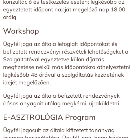
konzultáció és testkezelés esetén: legkésőbb az
egyeztetett időpont napját megelőző nap 18.00
óráig.
Workshop
Ügyfél joga az általa lefoglalt időpontokat és
befizetett rendezvényi részvételi lehetőségeket a
Szolgáltatóval egyeztetve külön díjazás
megfizetése nélkül más időpontokra áthelyeztetni
legkésőbb 48 órával a szolgáltatás kezdetének
idejét megelőzően.
Ügyfél joga az általa befizetett rendezvények
írásos anyagait utólag megkérni, újraküldetni.
E-ASZTROLÓGIA Program
Ügyfél jogosult az általa kifizetett tananyag
csomag használatára. Ügyfél joga, hogy írásban