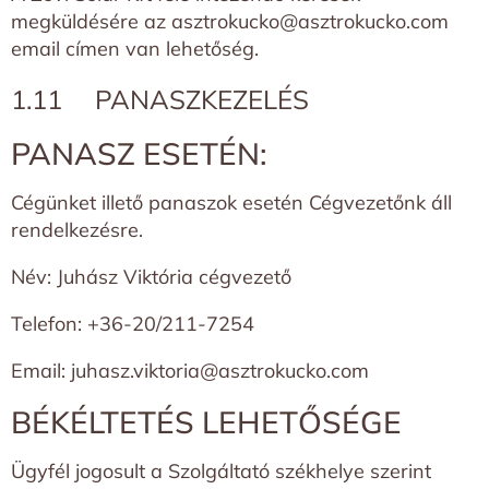
megküldésére az asztrokucko@asztrokucko.com
email címen van lehetőség.
1.11 PANASZKEZELÉS
PANASZ ESETÉN:
Cégünket illető panaszok esetén Cégvezetőnk áll
rendelkezésre.
Név: Juhász Viktória cégvezető
Telefon: +36-20/211-7254
Email:
juhasz.viktoria@asztrokucko.com
BÉKÉLTETÉS LEHETŐSÉGE
Ügyfél jogosult a Szolgáltató székhelye szerint