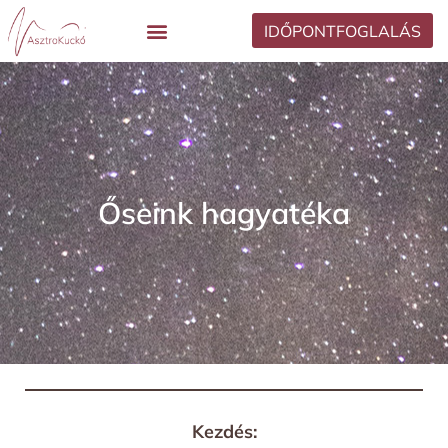
IDŐPONTFOGLALÁS
Őseink hagyatéka
Kezdés: