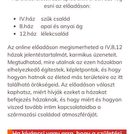
esni az előadáson:
IV.ház szűk család
8.ház apai és anyai ág
12.ház lélekcsalád
Az online előadáson megismerheted a IV,8,12
házak jelentéstartalmát, karmikus üzeneteit.
Megtudhatod, mire utalnak az ezen házakban
elhelyezkedő égitestek, képletpontok, és hogy
hogyan hatnak az életed más területeire az itt
található örökségeid. Az előadáson választ
kaphatsz, miért hívják ezeket a házakat
befejezés házaknak, és hogy miért és hogyan
viszed tovább intim kapcsolataidba a
származási családod atmoszféráját.
Ha kíváncsi vagy arra, hogy a születési