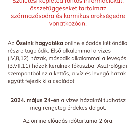
Születési képleted fontos információkat,
összefüggéseket tartalmaz
származásodra és karmikus örökségedre
vonatkozóan.
Az
Őseink hagyatéka
online előadás két önálló
részre tagolódik. Első alkalommal a vizes
(IV,8,12) házak, második alkalommal a levegős
(3,VII,11) házak kerülnek fókuszba. Asztrológiai
szempontból ez a kettős, a víz és levegő házak
együtt fejezik ki a családot.
2024. május 24-én
a vizes házakról tudhatsz
meg rengeteg érdekes dolgot.
Az online előadás időtartama 2 óra.