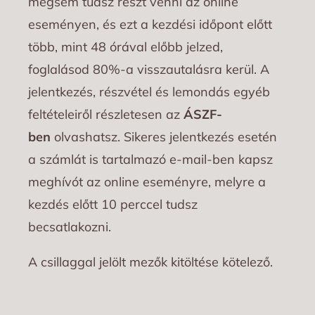
mégsem tudsz részt venni az online
eseményen, és ezt a kezdési időpont előtt
több, mint 48 órával előbb jelzed,
foglalásod 80%-a visszautalásra kerül. A
jelentkezés, részvétel és lemondás egyéb
feltételeiről részletesen az
ÁSZF-
ben
olvashatsz. Sikeres jelentkezés esetén
a számlát is tartalmazó e-mail-ben kapsz
meghívót az online eseményre, melyre a
kezdés előtt 10 perccel tudsz
becsatlakozni.
A csillaggal jelölt mezők kitöltése kötelező.