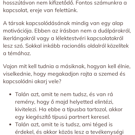
hosszútávon nem kifizetődő. Fontos számunkra a
kapcsolat, ereje van felettünk.
A társak kapcsolódásának mindig van egy alap
motivációja. Ebben az írásban nem a duálpárokról,
ikerlángokról vagy a lélektestvéri kapcsolatokról
lesz szó. Sokkal inkább racionális oldalról közelítek
a témához.
Vajon mit kell tudnia a másiknak, hogyan kell élnie,
viselkednie, hogy megakadjon rajta a szemed és
kapcsolódni akarj vele?
Talán azt, amit te nem tudsz, és van rá
remény, hogy ő majd helyetted elintézi,
kivitelezi. Ha ebbe a típusba tartozol, akkor
egy kiegészítő típusú partnert keresel.
Talán azt, amit te is tudsz, ami téged is
érdekel, és akkor közös lesz a tevékenységi