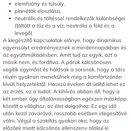
elemhiány és túlsúly,
planéták eloszlása,
neutrális és töltéssel rendelkezők különbségei
(töltött a tűz és a víz, neutrális a föld és a
levegő)
A kiegészítő kapcsolatok előnye, hogy dinamikus
egyensúlyt eredményeznek a mindennapokban és
az együttműködésben. Amit tud az egyik, azt a
másik nem, és fordítva. A párok kölcsönösen
segítik egymást és hálásak a sorsnak, hogy a társ
révén gyakran menekülnek meg a komfortzónán
kívüli helyzetektől. Hosszú éveken át üdítő lehet ez
az érzés, ez a tudat. A kihívás abban áll, hogy a
két ember úgy általánosságban egészen másképp
közelít a világhoz, az élet dolgaihoz. Ez egy idő
után kezd zavaróvá, rosszabb esetben idegesítővé
válni. Végül a szakítás gyakori oka, hogy az
előzőek miatt kölcsönös ellenszenv alakul ki