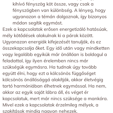
kihívó fényszög köt össze, vagy csak a
fényszögben van különbség. A lényeg, hogy
ugyanazon a témán dolgoznak, így bizonyos
módon segítik egymást.
Ezek a kapcsolatok erősen energetizáló hatásúak,
mély kötődések alakulnak ki a párok között.
Ugyanazon energiák kifejezését tanulják, és ez
összekapcsolja őket. Egy idő után vagy mindketten
vagy legalább egyikük már önállóan is boldogul a
feladattal, így ilyen érelemben nincs már
szükségük egymásra. Ha tudnak úgy tovább
együtt élni, hogy ezt a kölcsönös függőséget
kölcsönös önállósággá alakítják, akkor életvégig
tartó harmóniában élhetnek egymással. Ha nem,
akkor az egyik saját lábra áll, és véget ér
kapcsolatuk, mert már nincs szüksége a mankóra.
Mivel ezek a kapcsolatok érzelmileg mélyek, a
szakítások mindig nagyon nehezek.